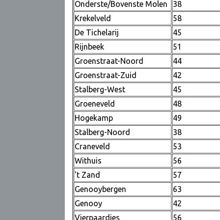
Onderste/Bovenste Molen
38
Krekelveld
58
De Tichelarij
45
Rijnbeek
51
Groenstraat-Noord
44
Groenstraat-Zuid
42
Stalberg-West
45
Groeneveld
48
Hogekamp
49
Stalberg-Noord
38
Craneveld
53
Withuis
56
't Zand
57
Genooybergen
63
Genooy
42
Vierpaardjes
56