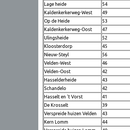
Lage heide
54
Kaldenkerkerweg-West
49
Op de Heide
53
Kaldenkerkerweg-Oost
47
Ulingsheide
52
Kloosterdorp
45
Nieuw-Steyl
56
Velden-West
46
Velden-Oost
42
Hasselderheide
43
Schandelo
42
Hasselt en 't Vorst
41
De Krosselt
39
Verspreide huizen Velden
43
Kern Lomm
44