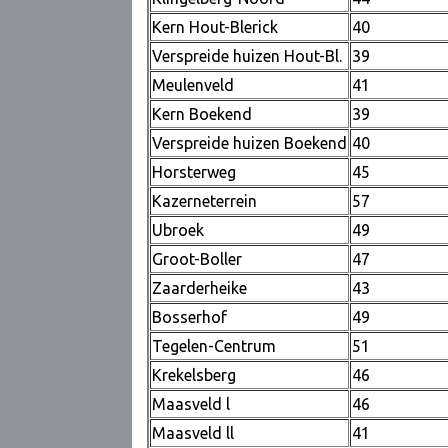
Kern Hout-Blerick
40
Verspreide huizen Hout-Bl.
39
Meulenveld
41
Kern Boekend
39
Verspreide huizen Boekend
40
Horsterweg
45
Kazerneterrein
57
Ubroek
49
Groot-Boller
47
Zaarderheike
43
Bosserhof
49
Tegelen-Centrum
51
Krekelsberg
46
Maasveld l
46
Maasveld ll
41