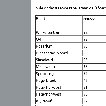
In de onderstaande tabel staan de (afger
Buurt
eenza
Winkelcentrum
58
Q4
58
Rosarium
56
Binnenstad-Noord
53
Sinselveld
55
Maaswaard
56
Spoorsingel
59
Hagerbroek
46
Hagerhof-oost
61
Hagerhof-west
56
Wylrehof
42