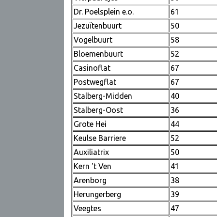
Dr. Poelsplein e.o.
61
Jezuïtenbuurt
50
Vogelbuurt
58
Bloemenbuurt
52
Casinoflat
67
Postwegflat
67
Stalberg-Midden
40
Stalberg-Oost
36
Grote Hei
44
Keulse Barriere
52
Auxiliatrix
50
Kern 't Ven
41
Arenborg
38
Herungerberg
39
Veegtes
47