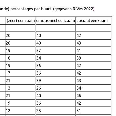
onde) percentages per buurt. (gegevens RIVM 2022
)
am
(zeer) eenzaam
emotioneel eenzaam
sociaal eenzaam
20
40
42
20
40
43
19
37
41
18
34
39
19
36
42
17
36
42
21
39
43
13
26
34
21
40
46
19
36
42
12
23
31