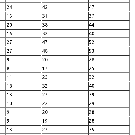
24
42
47
16
31
37
20
38
44
16
32
40
27
47
52
27
48
53
9
20
28
8
17
25
11
23
32
18
32
40
13
27
39
10
22
29
9
20
28
9
19
28
13
27
35