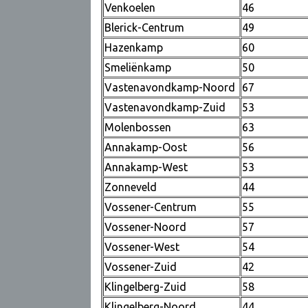
Venkoelen
46
Blerick-Centrum
49
Hazenkamp
60
Smeliënkamp
50
Vastenavondkamp-Noord
67
Vastenavondkamp-Zuid
53
Molenbossen
63
Annakamp-Oost
56
Annakamp-West
53
Zonneveld
44
Vossener-Centrum
55
Vossener-Noord
57
Vossener-West
54
Vossener-Zuid
42
Klingelberg-Zuid
58
Klingelberg-Noord
44