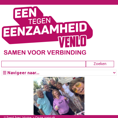
U bent hier:
Home
> Onze aanpak